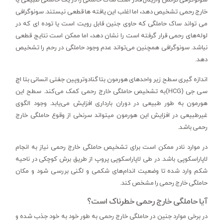
سونوگرافی ترانس واژینال قادر است ساک حاملگی را در یک حاملگی طبیعی یا
خارج رحمی تشخیص دهد، اما اغلب این یافته ها قطعی نیستند. سونوگرافی
می تواند ساک حاملگی که حاوی جنین قابل رویت است یا توده ای که در
لوله‌های رحمی قرار گرفته است را نشان دهد، اما ممکن است نتایج قطعی
نباشد. سونوگرافی همچنین می‌تواند عدم وجود حاملگی در رحم را تشخیص
دهد.
اندازه گیری سطح زیر واحدهای هورمون بتا گنادوتروپین جفتی انسانی بتا اچ
سی جی (HCG)به تشخیص حاملگی خارج رحمی کمک می‌کند. سطح این
هورمون به طور طبیعی در دوران بارداری افزایش می‌یابد. وجود الگوی
غیرطبیعی در افزایش این هورمون میتواند سرنخی از وقوع حاملگی خارج
رحمی باشد.
در موارد نادر ممکن است برای تشخیص حاملگی خارج رحمی نیاز به انجام
لاپاراسکوپی باشد. در طی لاپاراسکوپی پروپ از طریق برش کوچکی در ناحیه
شکم وارد شده تا وضعیت اندام‌های شکمی و لگنی بررسی شود و مکان
حاملگی خارج رحمی را مشخص کند.
آیا حاملگی خارج رحمی خطرناک است؟
در برخی موارد جنین در حاملگی خارج رحمی به طور خود به خود جذب شده و