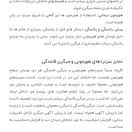
در خانمهای سنین باروری بیشتر است و هورمونهای حاملگی می‌توانند باعث بر
انگیخته شدن حمله میگرن شوند.
هورمون درمانی:
استفاده از هورمون ها نیز گاهی با شروع سردرد در زنان
همراه است.
پیش یائسگی و یائسگی:
درسال های قبل از یائسگی بسیاری از خانم ها به
دلیل نوسان های هورمونی دچار سردرد می شوند. برخی با رسیدن به دوره‌ی
یائسگی درجات خفیف‌تری از میگرن را تجربه می کنند.
تمایز سردردهای هورمونی و میگرن قاعدگی
اگرچه منشأ سردرد‌های هورمونی و میگرن قاعدگی هر دو، نوسان سطح
هورمون هاست، اما اختلاف این دو، در شدت درد است. شدت سردردهای
هورمونی معمولا خفیف یا متوسط است و موجب ناراحتی و رنجش فرد
می‌شود. اما معمولا در روند انجام فعالیت های روزمره فرد تداخل ایجاد
نمی‌کند. اما شدت درد در میگرن قاعدگی بیشتر‌ است، این درد تضعیف کننده
و فرسایشی است. میگرن قاعدگی با میگرن معمولی متفاوت است و با پدیده
اورا یا پیش آگهی همراه نیست. اورا یا پیش آگهی میگرن شامل تغییرات
بینایی، افزایش حساسیت به نور، ارتعاش میدان دید و افزایش حساسیت به
صدا است.