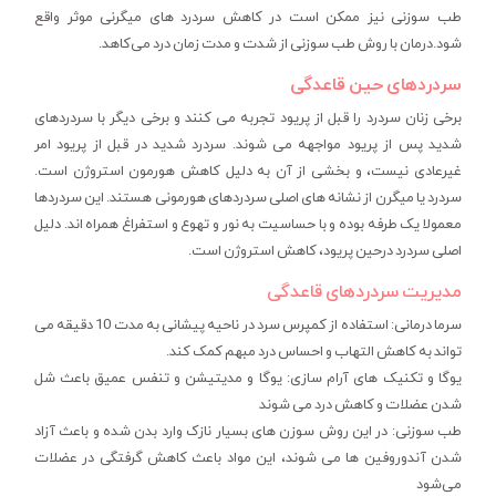
طب سوزنی نیز ممکن است در کاهش سردرد های میگرنی موثر واقع
شود.درمان با روش طب سوزنی از شدت و مدت زمان درد می‌‎کاهد.
سردردهای حین قاعدگی
برخی زنان سردرد را قبل از پریود تجربه می کنند و برخی دیگر با سردردهای
شدید پس از پریود مواجهه می شوند. سردرد شدید در قبل از پریود امر
غیرعادی نیست، و بخشی از آن به دلیل کاهش هورمون استروژن است.
سردرد یا میگرن از نشانه های اصلی سردردهای هورمونی هستند. این سردردها
معمولا یک طرفه بوده و با حساسیت به نور و تهوع و استفراغ همراه اند. دلیل
اصلی سردرد درحین پریود، کاهش استروژن است.
مدیریت سردردهای قاعدگی
سرما درمانی: استفاده از کمپرس سرد در ناحیه پیشانی به مدت 10 دقیقه می
تواند به کاهش التهاب و احساس درد مبهم کمک کند.
یوگا و تکنیک های آرام سازی: یوگا و مدیتیشن و تنفس عمیق باعث شل
شدن عضلات و کاهش درد می شوند
طب سوزنی: در این روش سوزن های بسیار نازک وارد بدن شده و باعث آزاد
شدن آندوروفین ها می شوند، این مواد باعث کاهش گرفتگی در عضلات
می‌شود