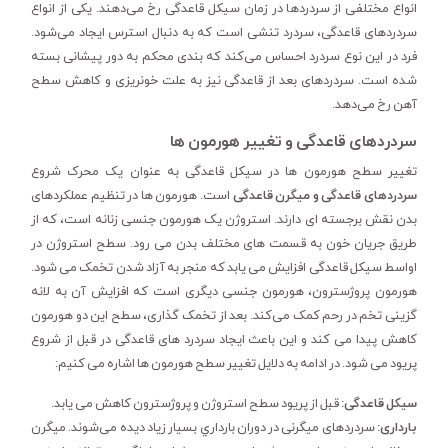
انواع مختلفی از سردردها در زمان سیکل قاعدگی رخ می‌دهند. یکی از انواع
سردردهای قاعدگی، سردرد تنشی است که به دنبال استرس ایجاد می‌شود.
فرد در این نوع سردرد احساس می‌کند که بندی محکم به دور پیشانی بسته
شده است. سردردهای بعد از قاعدگی نیز به علت خونریزی و کاهش سطح
آهن رخ می‌دهد.
سردردهای قاعدگی و تغییر هورمون ها
تغییر سطح هورمون ها در سیکل قاعدگی به عنوان یک محرک شروع
سردردهای قاعدگی و میگرن قاعدگی
است. هورمون ها در تنظیم عملکردهای
بدن نقش برجسته ای دارند. استروژن یک هورمون جنسی زنانه است، که از
طریق جریان خون به قسمت های مختلف بدن می رود. سطح استروژن در
اواسط سیکل قاعدگی افزایش می یابد که منجر به آزاد شدن تخمک می شود.
هورمون پروژسترون، هورمون جنسی دیگری است که افزایش آن به لانه
گزینی تخم در رحم کمک می‌کند. بعد از تخمک گذاری، سطح این دو هورمون
کاهش پیدا می کند و این باعث ایجاد سردرد های قاعدگی در قبل از شروع
پریود می شود. در ادامه به دلایل تغییر سطح هورمون ها اشاره می کنیم:
سیکل قاعدگی:
قبل از پریود سطح استروژن و پروژسترون کاهش می یابد.
بارداری:
سردرد‌های میگرنی در دوران بارداري بسیار زیاد دیده می‌شوند. میگرن