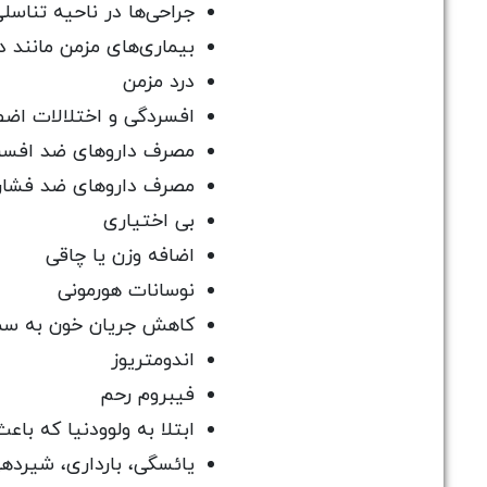
جراحی‌ها در ناحیه تناسل
بیماری‌های مزمن مانند د
درد مزمن
افسردگی و اختلالات اضط
مصرف داروهای ضد افسر
مصرف داروهای ضد فشار
بی اختیاری
اضافه وزن یا چاقی
نوسانات هورمونی
کاهش جریان خون به سم
اندومتریوز
فیبروم رحم
ابتلا به ولوودنیا که با
یائسگی، بارداری، شیرده