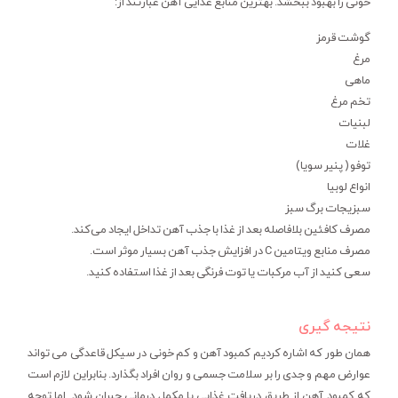
خونی را بهبود ببخشد. بهترین منابع غذایی آهن عبارتند از:
گوشت قرمز
مرغ
ماهی
تخم مرغ
لبنیات
غلات
توفو ( پنیر سویا)
انواع لوبیا
سبزیجات برگ سبز
مصرف کافئین بلافاصله بعد از غذا با جذب آهن تداخل ایجاد می‌کند.
مصرف منابع ویتامین C در افزایش جذب آهن بسیار موثر است.
سعی کنید از آب مرکبات یا توت فرنگی بعد از غذا استفاده کنید.
نتیجه گیری
همان طور که اشاره کردیم کمبود آهن و کم خونی در سیکل قاعدگی می تواند
عوارض مهم و جدی را بر سلامت جسمی و روان افراد بگذارد. بنابراین لازم است
که کمبود آهن از طریق دریافت غذایی یا مکمل درمانی جبران شود. اما توجه