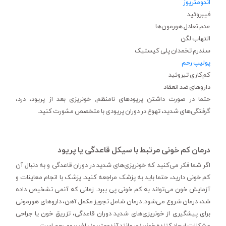
اندومتریوز
فیبروئید
عدم تعادل هورمون‌ها
التهاب لگن
سندرم تخمدان پلی کیستیک
پولیپ رحم
کم‌کاری تیروئید
داروهای ضد انعقاد
حتما در صورت داشتن پریودهای نامنظم, خونریزی بعد از پریود، درد،
گرفتگی‌های شدید، تهوع در دوران پریودی با متخصص مشورت کنید.
درمان کم خونی مرتبط با سیکل قاعدگی یا پریود
اگر شما فکر می‌کنید که خونریزی‌های شدید در دوران قاعدگی و به دنبال آن
کم خونی دارید، حتما باید به پزشک مراجعه کنید. پزشک با انجام معاینات و
آزمایش خون می‌تواند به کم خونی پی ببرد. زمانی که آنمی تشخیص داده
شد، درمان شروع می‌شود. درمان شامل تجویز مکمل آهن، داروهای هورمونی
برای پیشگیری از خونریزی‌های شدید دوران قاعدگی، تزریق خون یا جراحی
مشکلات ایجاد کننده خونریزی مانند آندومتریوز یا فیبروم رحم است.