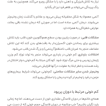
نیاز به تلاش فیزیکی و ذهنی دارد را با مشکل روبرو می‌کند. همچنین به علت
رنگ پریدگی می‌تواند بر ظاهر فرد نیز اثر بگذارد.
آنمی معمولا به شکل مخفیانه پیش می‌رود و علائم با گذشت زمان وخیم‌تر
می‌شوند. درمان آنمی ساده است اما در صورتی که درمان نشده باقی بماند،
عوارض خطرناکی به همراه دارد.
مشکلات قلبی:
در صورت پایین بودن سطح هموگلوبین خون، قلب باید تلاش
بیشتری برای رساندن خون اکسیژن‌دار به بافت‌های بدن کند که این تلاش
مضاعف منجر به ضربان قلب نامنظم(آریتمی) و بزرگ شدن قلب می‌شود.
اختلالات بارداری:
کم خونی در بارداری می‌تواند منجر به تولد نوزاد کم وزن،
زایمان زودرس و حتی مرگ نوزاد شود. کودکان مبتلا به کم خونی دچار اختلال در
رشد هستند و خطر ابتلا به عفونت درآنها افزایش می‌یابد.
وخیم‌تر شدن سایر مشکلات سلامتی:
کم‌خونی می‌تواند شرایط بیماری‌های
مزمن در فرد را وخیم تر کرده و درمان را با مشکل روبرو کند.
کم خونی مرتبط با دوران پریود
همه‌ی خانم‌ها در دوران قاعدگی مقداری خون از دست می‌دهند، اما چه زمانی
باید نگران باشیم؟ خب چنانچه در دوران قاعدگی حجم خونی که از دست می