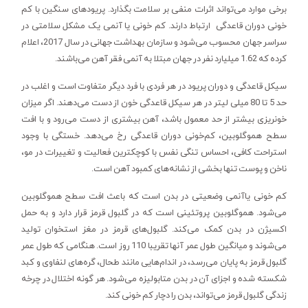
برخی موارد می‌تواند اثرات منفی بر سلامت بگذارد. پریودهای سنگین با کم
خونی دوران قاعدگی ارتباط دارند. کم خونی یا آنمی یک مشکل سلامتی در
سراسر جهان محسوب می‌شود و سازمان بهداشت جهانی در سال 2017، اعلام
کرده که 1.62 میلیارد نفر در جهان مبتلا به آنمی فقر آهن می‌باشند.
سیکل قاعدگی و دوران پریود در هر فردی با فرد دیگر متفاوت است و اغلب در
حد 5 تا 80 میلی لیتر در هر سیکل قاعدگی خون از دست می‌دهند. اگر میزان
خونریزی بیشتر از حد معمول باشد، آهن بیشتری از دست می‌رود و با افت
سطح هموگلوبین، کم‌خونی دوران قاعدگی رخ می‌دهد. خستگی با وجود
استراحت کافی، احساس تنگی نفس با کوچکترین فعالیت و تغییرات در مو،
ناخن و پوست تنها بخشی از نشانه‌های کمبود آهن است.
کم خونی یاآنمی وضعیتی در بدن است که باعث افت سطح هموگلوبین
می‌شود. هموگلوبین پروتئینی است که در گلبول قرمز قرار دارد و به حمل
اکسیژن در بدن کمک می‌کند. گلبول‌های قرمز در مغز استخوان تولید
می‌شوند و میانگین طول عمر آنها تقریبا 110 روز است. هنگامی که طول عمر
گلبول قرمز به پایان می‌رسد، در اندام‌هایی مانند طحال، گره‌های لنفاوی و کبد
شکسته شده و اجزای آن در بدن متابولیزه می‌شود. هر گونه اختلال در چرخه
زندگی گلبول قرمز می‌تواند، بدن را دچار کم خونی کند.